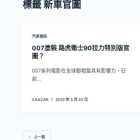
標籤
新車官圖
汽車資訊
007塗裝 路虎衛士90拉力特別版官
圖？
007系列電影在全球都相當具有影響力，日
前…
CAACAR
2022 年 3 月 23 日
上一頁