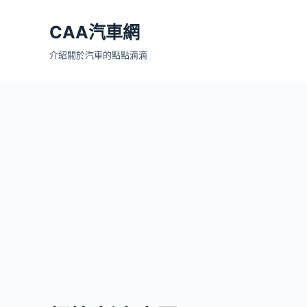
跳
CAA汽車網
至
主
介紹關於汽車的點點滴滴
要
內
容