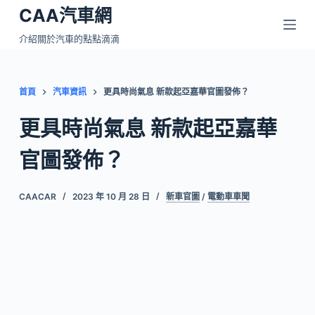
CAA汽車網
跳
至
介紹關於汽車的點點滴滴
主
要
內
首頁
汽車資訊
更具時尚氣息 新款起亞嘉華官圖發佈？
容
更具時尚氣息 新款起亞嘉華
官圖發佈？
CAACAR
2023 年 10 月 28 日
新車官圖
/
電動車車聞