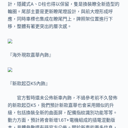
計，隱藏式A、D柱也得以保留，隻是換裝瞭全新造型的
輪圈。尾部主要是更新瞭尾燈設計，與前大燈形成呼
應，同時車標也集成在瞭尾門上，牌照架位置進行下
移，整體有著更突出的層次感。
『海外現款嘉華內飾』
『新款起亞K5內飾』
官方暫時還未公佈新車內飾，不過參考前不久發佈
的新款起亞K5，我們預計新款嘉華也會采用類似的升
級，包括換裝全新的曲面屏，配備指紋識別功能等等。
動力方面，預計將會新增1.6T+電機組成的插電混動版
本，具體參數還有待官方公佈。關於新車的更多信息，