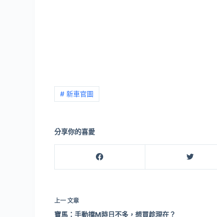
# 新車官圖
分享你的喜愛
上一
文章
寶馬：手動擋M時日不多，想買趁現在？