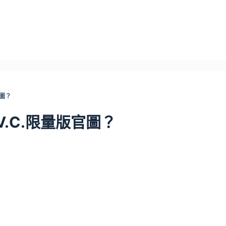
官圖？
e V.C.限量版官圖？