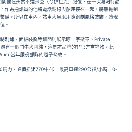
，一戰期間他在美索不達米亞（今伊拉克）服役，在一次渡河行動
。作為通訊員的他將電話銅線與船連接在一起，將船拖到
裝備。所以在車內，該車大量采用瞭銅制風格裝飾，體現
位。
繡、面板裝飾等細節則展示瞭十字徽章、Private
在門板上還有一個鬥牛犬刺繡，這是該品牌的非官方吉祥物。此
White當年服役部隊的毯子條紋。
馬力，峰值扭矩770牛·米，最高車速290公裡/小時，0-