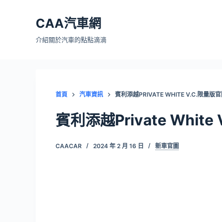
跳
CAA汽車網
至
主
介紹關於汽車的點點滴滴
要
內
容
首頁
汽車資訊
賓利添越PRIVATE WHITE V.C.限量版
賓利添越Private Whit
CAACAR
2024 年 2 月 16 日
新車官圖