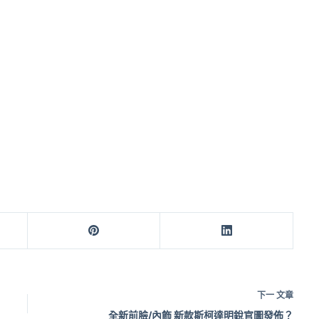
下一
文章
全新前臉/內飾 新款斯柯達明銳官圖發佈？