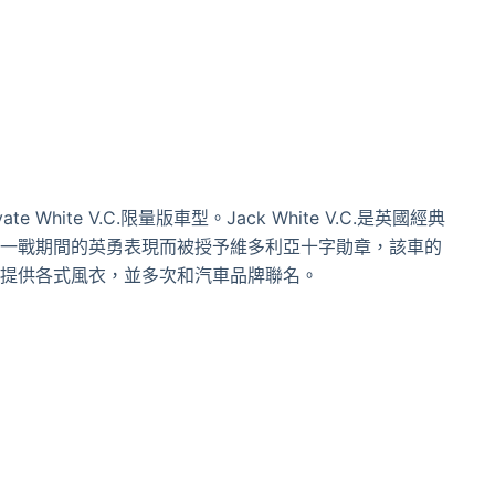
hite V.C.限量版車型。Jack White V.C.是英國經典
，他曾因在一戰期間的英勇表現而被授予維多利亞十字勛章，該車的
提供各式風衣，並多次和汽車品牌聯名。