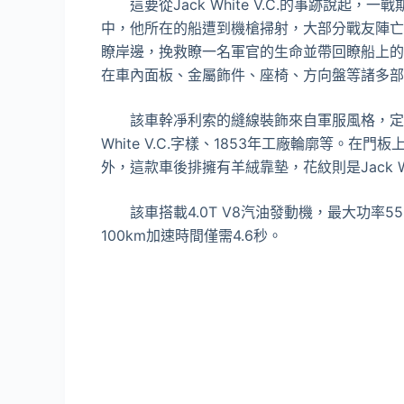
這要從Jack White V.C.的事跡說起
中，他所在的船遭到機槍掃射，大部分戰友陣亡
瞭岸邊，挽救瞭一名軍官的生命並帶回瞭船上的
在車內面板、金屬飾件、座椅、方向盤等諸多部
該車幹凈利索的縫線裝飾來自軍服風格，定制刺
White V.C.字樣、1853年工廠輪廓等。
外，這款車後排擁有羊絨靠墊，花紋則是Jack 
該車搭載4.0T V8汽油發動機，最大功率550
100km加速時間僅需4.6秒。