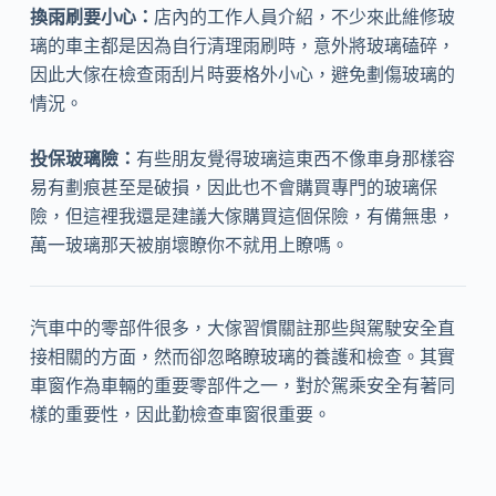
換雨刷要小心：
店內的工作人員介紹，不少來此維修玻
璃的車主都是因為自行清理雨刷時，意外將玻璃磕碎，
因此大傢在檢查雨刮片時要格外小心，避免劃傷玻璃的
情況。
投保玻璃險：
有些朋友覺得玻璃這東西不像車身那樣容
易有劃痕甚至是破損，因此也不會購買專門的玻璃保
險，但這裡我還是建議大傢購買這個保險，有備無患，
萬一玻璃那天被崩壞瞭你不就用上瞭嗎。
汽車中的零部件很多，大傢習慣關註那些與駕駛安全直
接相關的方面，然而卻忽略瞭玻璃的養護和檢查。其實
車窗作為車輛的重要零部件之一，對於駕乘安全有著同
樣的重要性，因此勤檢查車窗很重要。