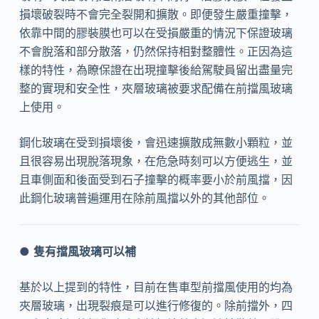
損壞破裂時不會完全裂開和擴散。即便發生嚴重撞擊，
依靠中間的膠裝膜也可以在受損嚴重的情況下保證玻璃
不會脫落和部分散落，仍然保持相對整體性。正因為這
樣的特性，為瞭保證在出現撞擊後給駕駛員留出盡量完
整的實現和安全性，夾層玻璃被要求配備在前擋風玻璃
上使用。
鋼化玻璃在受到損壞後，會迅速擴散成無數小顆粒，並
且很容易出現脫落現象，在危急時刻可以方便逃生，並
且車側面和後面受到石子撞擊的概率要小於前風擋，因
此鋼化玻璃普遍運用在除前風擋以外的其他部位。
●
隻有擋風玻璃可以補
基於以上提到的特性，目前在售車型前擋風使用的均為
夾層玻璃，出現裂痕是可以進行修復的。除前擋外，四